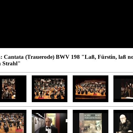
: Cantata (Trauerode) BWV 198 "Laß, Fürstin, laß n
n Strahl"