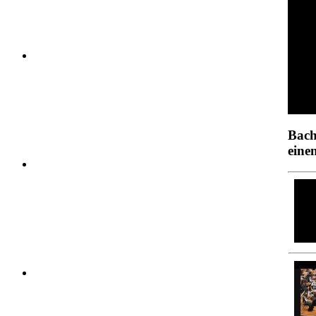
Bach
eine